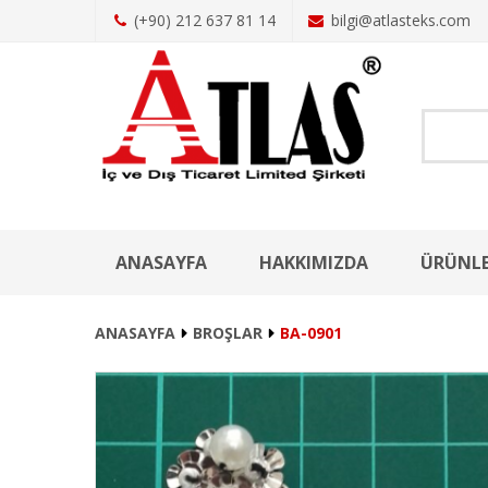
(+90) 212 637 81 14
bilgi@atlasteks.com
ANASAYFA
HAKKIMIZDA
ÜRÜNL
ANASAYFA
BROŞLAR
BA-0901