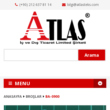
(+90) 212 637 81 14
bilgi@atlasteks.com
Arama
MENU
ANASAYFA
ANASAYFA
BROŞLAR
BA-0900
HAKKIMIZDA