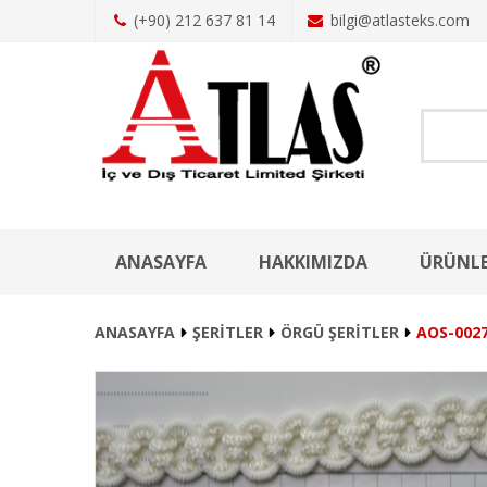
(+90) 212 637 81 14
bilgi@atlasteks.com
ANASAYFA
HAKKIMIZDA
ÜRÜNL
ANASAYFA
ŞERİTLER
ÖRGÜ ŞERİTLER
AOS-002