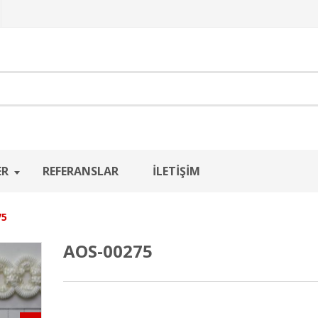
ER
REFERANSLAR
İLETIŞIM
75
AOS-00275