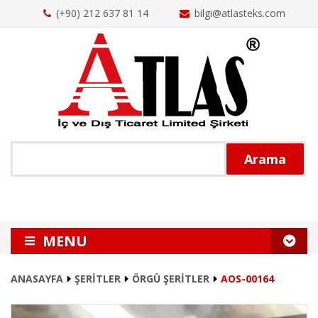
(+90) 212 637 81 14
bilgi@atlasteks.com
Arama
MENU
ANASAYFA
ANASAYFA
ŞERİTLER
ÖRGÜ ŞERİTLER
AOS-00164
HAKKIMIZDA