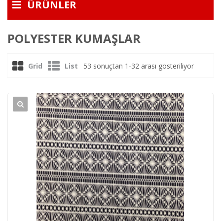
ÜRÜNLER
REFERANSLAR
POLYESTER KUMAŞLAR
İLETIŞIM
Grid
List
53 sonuçtan 1-32 arası gösteriliyor