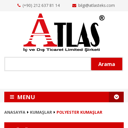
(+90) 212 637 81 14
bilgi@atlasteks.com
Arama
MENU
ANASAYFA
ANASAYFA
KUMAŞLAR
POLYESTER KUMAŞLAR
HAKKIMIZDA