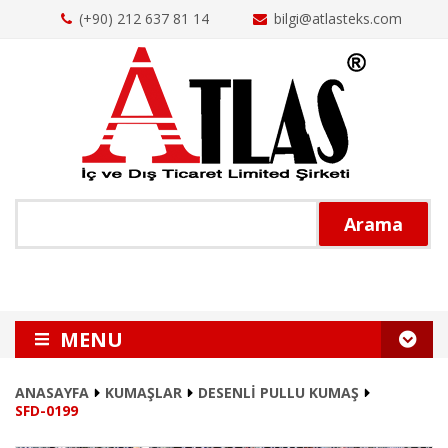
(+90) 212 637 81 14
bilgi@atlasteks.com
Arama
MENU
ANASAYFA
ANASAYFA
KUMAŞLAR
DESENLİ PULLU KUMAŞ
SFD-0199
HAKKIMIZDA