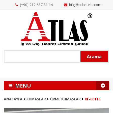
(+90) 212 637 81 14
bilgi@atlasteks.com
Arama
MENU
ANASAYFA
ANASAYFA
KUMAŞLAR
ÖRME KUMAŞLAR
KF-00116
HAKKIMIZDA