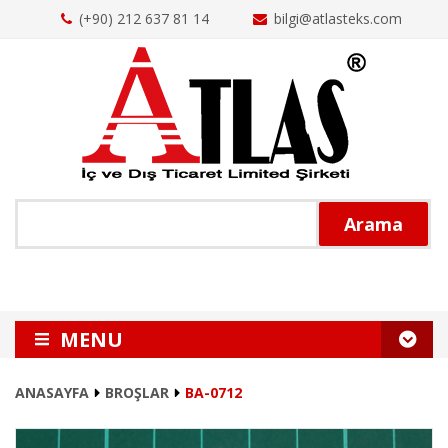
(+90) 212 637 81 14
bilgi@atlasteks.com
Arama
MENU
ANASAYFA
ANASAYFA
BROŞLAR
BA-0712
HAKKIMIZDA