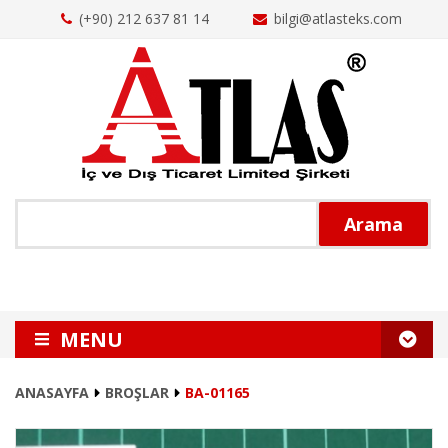
(+90) 212 637 81 14
bilgi@atlasteks.com
Arama
MENU
ANASAYFA
ANASAYFA
BROŞLAR
BA-01165
HAKKIMIZDA