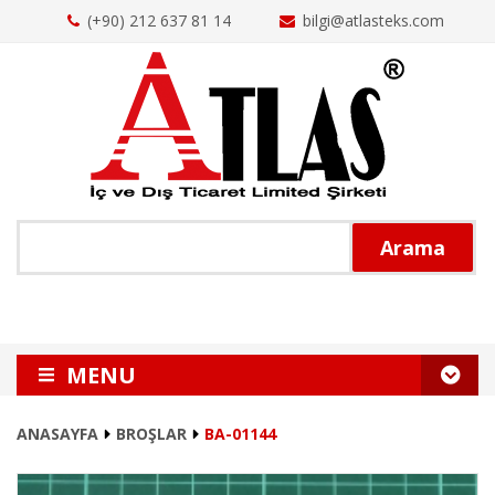
(+90) 212 637 81 14
bilgi@atlasteks.com
Arama
MENU
ANASAYFA
ANASAYFA
BROŞLAR
BA-01144
HAKKIMIZDA