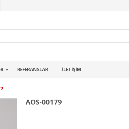
ER
REFERANSLAR
İLETIŞIM
79
AOS-00179